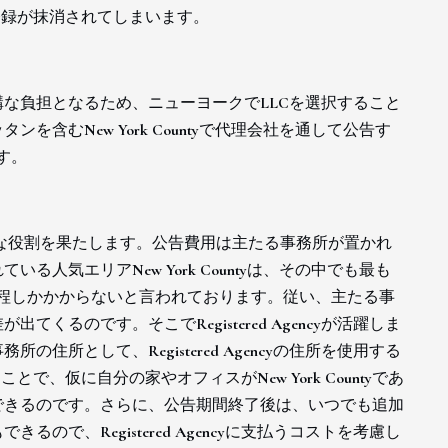
登録が抹消されてしまいます。
な負担となるため、ニューヨークでLLCを選択すること
含むNew York Countyで代理会社を通して公告す
ます。
ncyが重要な役割を果たします。公告費用は主たる事務所が置かれ
人気エリアNew York Countyは、その中でも最も
は$400程しかかからないと言われております。従い、主たる事
るのです。そこでRegistered Agencyが活躍しま
たる事務所の住所として、Registered Agencyの住所を使用する
ることで、仮に自分の家やオフィスがNew York Countyであ
できるのです。さらに、公告期間終了後は、いつでも追加
で、Registered Agencyに支払うコストを考慮し