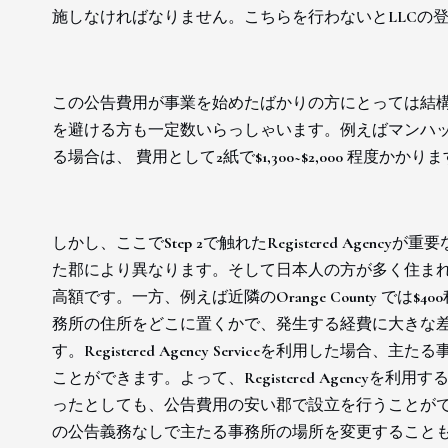
施しなければなりません。こちらを行わないとLLCの
この公告費用が事業を始めたばかりの方にとっては結構
を避ける方も一定数いらっしゃいます。例えばマンハッタンを
る場合は、 費用として2紙で$1,300~$2,000 程度かかり
しかし、ここでStep 2で触れたRegistered Age
た郡により異なります。そして日本人の方が多く住まれている
高額です。一方、例えば近隣のOrange County で
務所の住所をどこに置くかで、発生する経費に大きな差が出てく
す。Registered Agency Serviceを利用した場合、主
ことができます。よって、Registered Agencyを利用す
ったとしても、公告費用の安い郡で設立を行うことが
の公告義務なしで主たる事務所の場所を変更することもできるの