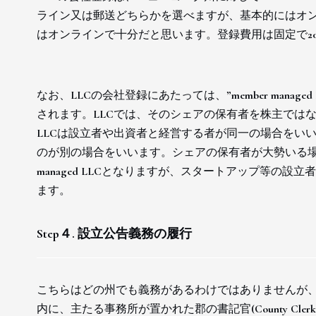
ライン又は郵送どちらかを選べますが、基本的にはオ
はオンラインで十分だと思います。登録費用は固定で2
なお、LLCの会社登録にあたっては、”member managed L
されます。LLCでは、そのシェアの保有者を株主ではなく”me
LLCは設立者や出資者と経営する者が同一の場合をいい、man
のが別の場合をいいます。シェアの保有者が大勢いる場合や
managed LLCとなりますが、スタートアップ等の設立者が
ます。
Step４. 設立公告義務の履行
こちらはどの州でも義務があるわけではありませんが、ニュ
内に、主たる事務所が置かれた郡の書記官(County Cle