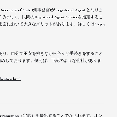
f State (州事務官)がRegistered Agent となりま
間のRegistered Agent Serviceを指定するこ
用すると費用面において大きなメリットがあります。詳しくはStep 4
にはメリットがあり、自分で不安を抱きながら色々と手続きをすること
勧めしております。例えば、下記のような会社がありま
ication.html
Organization（定款）を提出することでなされます。オン