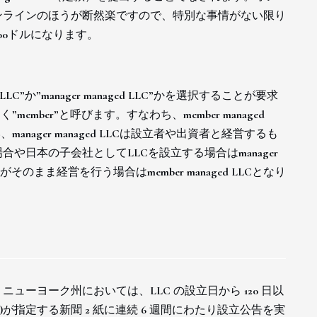
ンラインのほうが断然楽ですので、特別な事情がない限り
00ドルになります。
LC”か”manager managed LLC”かを選択することが要求
mber”と呼びます。すなわち、member managed
ager managed LLCは設立者や出資者と経営するも
日本の子会社としてLLCを設立する場合はmanager
そのまま経営を行う場合はmember managed LLCとなり
ーヨーク州においては、LLC の設立日から 120 日以
rk)が指定する新聞 2 紙に連続 6 週間にわたり設立公告を実