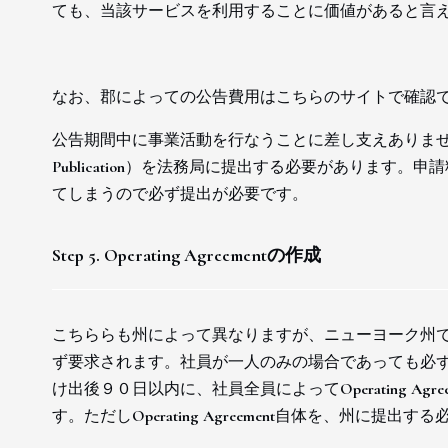
ても、当該サービスを利用することに価値があると言
なお、郡によっての公告費用はこちらのサイトで確認
公告期間中に事業活動を行なうことに差し支えありません。また
Publication）を法務局に提出する必要があります。
てしまうので必ず提出が必要です。
Step 5. Operating Agreementの作成
こちららも州によって異なりますが、ニューヨーク州では、LLC
ず要求されます。社員が一人のみの場合であっても必ず作成しなけれ
け出後９０日以内に、社員全員によってOperating A
す。ただしOperating Agreement自体を、州に提出