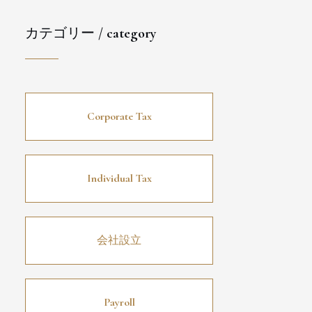
カテゴリー / category
Corporate Tax
Individual Tax
会社設立
Payroll