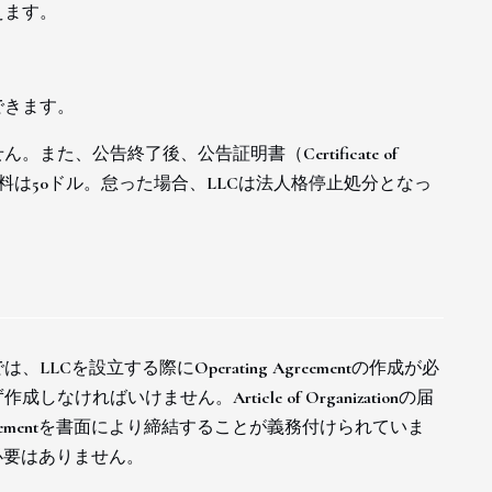
えます。
できます。
、公告終了後、公告証明書（Certificate of
申請料は50ドル。怠った場合、LLCは法人格停止処分となっ
を設立する際にOperating Agreementの作成が必
ばいけません。Article of Organizationの届
greementを書面により締結することが義務付けられていま
する必要はありません。