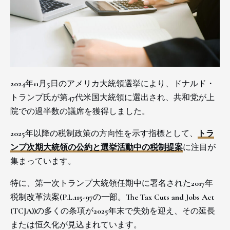
2024年11月5日のアメリカ大統領選挙により、ドナルド・
トランプ氏が第47代米国大統領に選出され、共和党が上
院での過半数の議席を獲得しました。
2025年以降の税制政策の方向性を示す指標として、
トラ
ンプ次期大統領の公約と選挙活動中の税制提案
に注目が
集まっています。
特に、第一次トランプ大統領任期中に署名された2017年
税制改革法案(P.L.115-97の一部。The Tax Cuts and Jobs Act
(TCJA))の多くの条項が2025年末で失効を迎え、その延長
または恒久化が見込まれています。