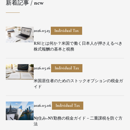
新着記事 / new
2026.05.23
Individual Tax
RSUとは何か？米国で働く日本人が押さえるべき
株式報酬の基本と税務
2026.05.16
Individual Tax
米国居住者のためのストックオプションの税金ガ
イド
2026.05.06
Individual Tax
NJ住み×NY勤務の税金ガイド－二重課税を防ぐ方
法