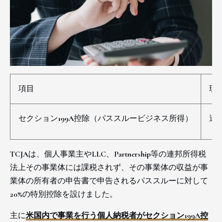
項目
現在
セクション199A控除（パススルービジネス所得）
適
TCJAは、個人事業主やLLC、Partnership等の連邦所得税
法上その事業体には課税されず、その事業体の収益が事
業体の所有者の申告書で申告されるパススルーに対して
20%の特別控除を設けました。
主に
米国内で事業を行う個人納税者がセクション199A控