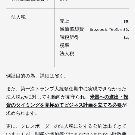
法人税
売上 $8,000
減価償却費 $10,000K *60% =
$6,00
課税所得 $2,000
税率
法人税
$4
例証目的の為、詳細は省く。
また、第一次トランプ大統領任期中に実現できなかった
法人税15%に対しても動向が見守られ、
米国への進出・投
資のタイミングを見極めてビジネス計画を立てる必要
が
求められます。
更に、クロスボーダーの法人税に対する公約は出てきて
いませんが、関税の増加等ではまかないきれない財政悪