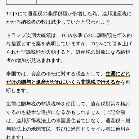
TCJAにて遺産税の非課税額が倍増した為、連邦遺産税に
かかる納税者の数は減少していたと思われます。
トランプ次期大統領は、TCJA水準での非課税額を恒久的
な措置とする案を表明していますが、TCJAにて引き上げ
られた非課税額が失効すると、遺産税の対象になる納税
者の増加が見込まれます。
米国では、資産の移転に対する税金として、
生涯にどれ
だけの贈与と遺産がだれにいくら非課税で行えるか
を判
断します。
生前に贈与税の非課税枠を使用して、遺産税対策を検討
するのも懸命な選択になるかもしれません（上記金額
は、連邦所得税法上の米国居住者ではなく、遺産税・贈
与税法上の米国市民、並びに米国ドミサイル者に適用さ
れます）。