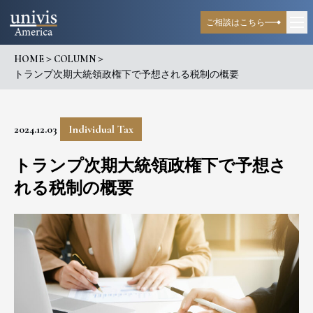
ご相談はこちら
HOME
＞
COLUMN
＞
トランプ次期大統領政権下で予想される税制の概要
2024.12.03
Individual Tax
トランプ次期大統領政権下で予想さ
れる税制の概要