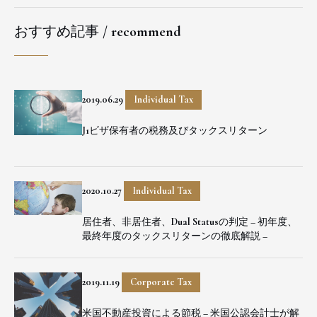
おすすめ記事 / recommend
2019.06.29
Individual Tax
J1ビザ保有者の税務及びタックスリターン
2020.10.27
Individual Tax
居住者、非居住者、Dual Statusの判定 – 初年度、
最終年度のタックスリターンの徹底解説 –
2019.11.19
Corporate Tax
米国不動産投資による節税 – 米国公認会計士が解