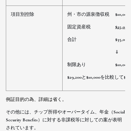
項目別控除
州・市の源泉徴収税 $10,000
固定資産税
$25,000
合計 $35,000
⇓
制限あり
$10,000
$29,200と$10,000を比較して
$29
例証目的の為、詳細は省く。
その他には、チップ所得やオーバータイム、年金（Social
Security Benefits）に対する非課税等に対しての案が表明
されています。