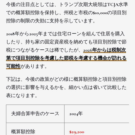
今後の注目点としては、トランプ次期大統領はTCJA水準
での概算額控除を保持し、州税と市税の$10,000の項目別
控除の制限の失効に支持を示しています。
2018年から2025年までは住宅ローンを組んで住居を購入
したり、持ち家の固定資産税を納めても項目別控除で節
税につながるケースは稀でしたが、
2026年からは税制次
第で項目別控除を考慮した節税を考慮する機会が訪れる
可能性
があります。
下記は、今後の政策がどの様に概算額控除と項目別控除
の選択に影響を与えるかを、細かい点は省いて比較した
表になります。
夫婦合算申告のケース
2024年
概算額控除
$29,200