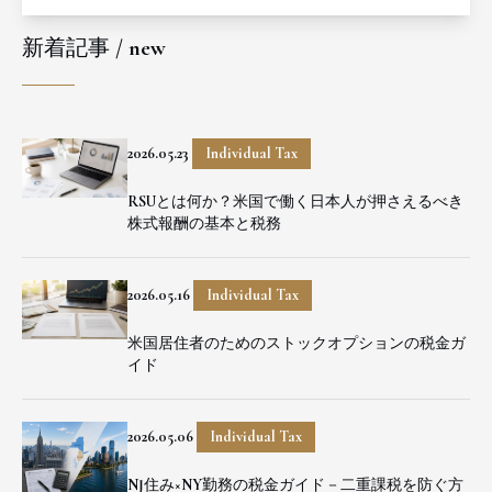
新着記事 / new
2026.05.23
Individual Tax
RSUとは何か？米国で働く日本人が押さえるべき
株式報酬の基本と税務
2026.05.16
Individual Tax
米国居住者のためのストックオプションの税金ガ
イド
2026.05.06
Individual Tax
NJ住み×NY勤務の税金ガイド－二重課税を防ぐ方