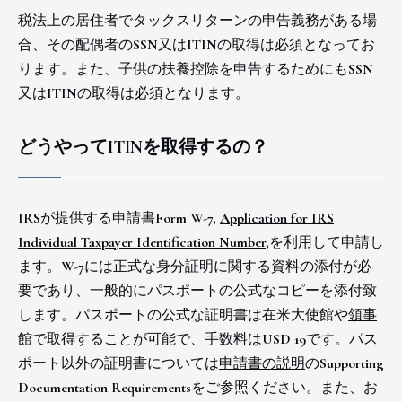
税法上の居住者でタックスリターンの申告義務がある場
合、その配偶者のSSN又はITINの取得は必須となってお
ります。また、子供の扶養控除を申告するためにもSSN
又はITINの取得は必須となります。
どうやってITINを取得するの？
IRSが提供する申請書Form W-7,
Application for IRS
Individual Taxpayer Identification Number
,を利用して申請し
ます。W-7には正式な身分証明に関する資料の添付が必
要であり、一般的にパスポートの公式なコピーを添付致
します。パスポートの公式な証明書は在米大使館や
領事
館
で取得することが可能で、手数料はUSD 19です。パス
ポート以外の証明書については
申請書の説明
のSupporting
Documentation Requirementsをご参照ください。また、お