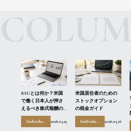
COLU
RSUとは何か？米国
米国居住者のための
で働く日本人が押さ
ストックオプション
えるべき株式報酬の
の税金ガイド
基本と税務
Individual
Individual
2026.05.23
2026.05.16
Tax
Tax