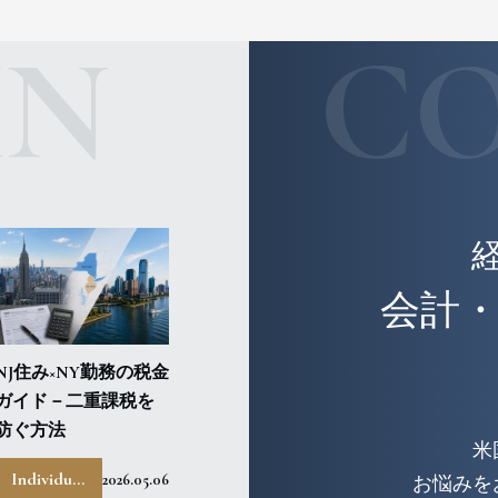
MN
C
会計
NJ住み×NY勤務の税金
ガイド－二重課税を
防ぐ方法
米
Individual
2026.05.06
お悩みを