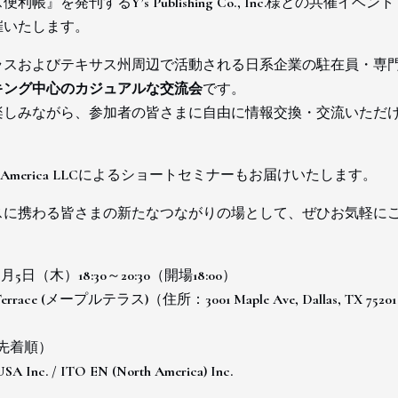
ス便利帳』を発刊する
Y’s Publishing Co., Inc.
様との共催イベント
催いたします。
ラスおよびテキサス州周辺で活動される日系企業の駐在員・専
キング中心のカジュアルな交流会
です。
楽しみながら、参加者の皆さまに自由に情報交換・交流いただ
 America LLC
によるショートセミナーもお届けいたします。
スに携わる皆さまの新たなつながりの場として、ぜひお気軽に
3月5日（木）18:30～20:30（開場18:00）
Terrace (メープルテラス)（住所：3001 Maple Ave, Dallas, TX 7520
（先着順）
SA Inc. / ITO EN (North America) Inc.