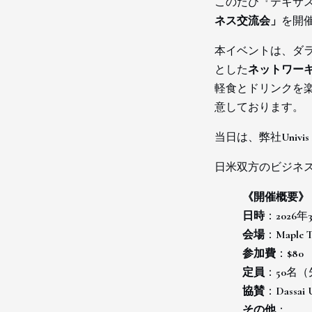
このたび『テキサ
ネス交流会」
を開
本イベントは、ダ
とした
ネットワー
軽食とドリンクを
意しております。
当日は、弊社
Univis
日米双方のビジネ
《開催概要》
日時
：2026年
会場
：Maple 
参加費
：$80
定員
：50名
協賛
：Dassai U
その他
：