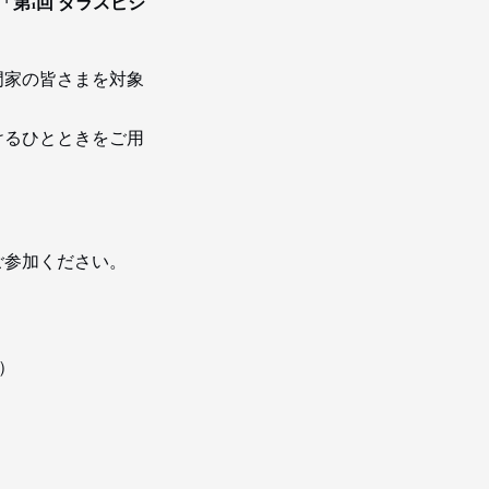
「第1回 ダラスビジ
門家の皆さまを対象
けるひとときをご用
ご参加ください。
1）