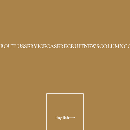
BOUT US
SERVICE
CASE
RECRUIT
NEWS
COLUMN
C
English