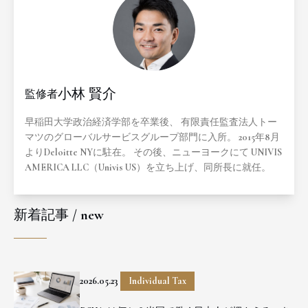
小林 賢介
監修者
早稲田大学政治経済学部を卒業後、 有限責任監査法人トー
マツのグローバルサービスグループ部門に入所。 2015年8月
よりDeloitte NYに駐在。 その後、ニューヨークにて UNIVIS
AMERICA LLC（Univis US）を立ち上げ、同所長に就任。
新着記事 / new
2026.05.23
Individual Tax