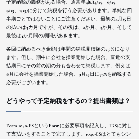
予定納税の義務がある場合、通常年4回(4/15、6/15、
9/15、1/15)に分けて納税を行う必要があります。単純な四
半期ごとではないことにご注意ください。最初の4月15日
の払いは3カ月ですが、その後は、2か月、3か月、そして
最後は4か月間の期間があきます。
各回に納めるべき金額は年間の納税見積額の25％になり
ます。但し、期中に会社を操業開始した場合、直近の支
払期日にその前の期の分も合わせて納税します。例えば
8月に会社を操業開始した場合、9月15日に75%を納税する
必要がございます。
どうやって予定納税をするの？提出書類は？
Form 1040-ESというFormに必要事項を記入し、IRSに対し
て支払いをすることで完了します。1040-ESはとてもシン