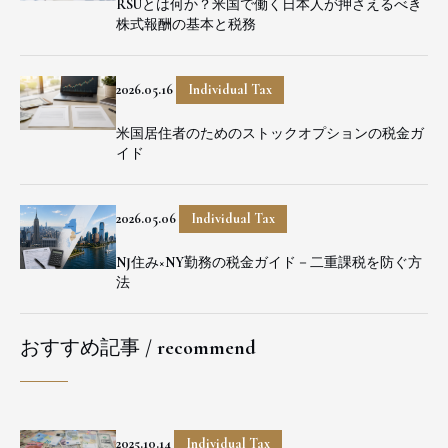
RSUとは何か？米国で働く日本人が押さえるべき
株式報酬の基本と税務
2026.05.16
Individual Tax
米国居住者のためのストックオプションの税金ガ
イド
2026.05.06
Individual Tax
NJ住み×NY勤務の税金ガイド－二重課税を防ぐ方
法
おすすめ記事 / recommend
2025.10.14
Individual Tax